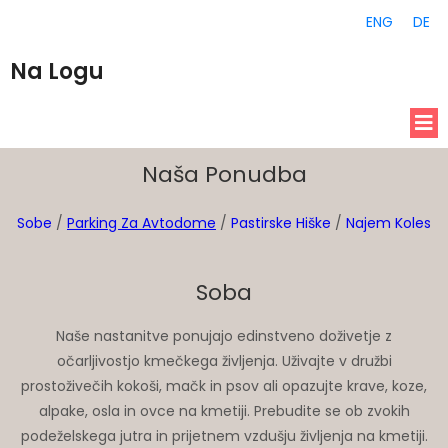
ENG
DE
Na Logu
Naša Ponudba
Sobe
/
Parking Za Avtodome
/
Pastirske Hiške
/
Najem Koles
Soba
Naše nastanitve ponujajo edinstveno doživetje z
očarljivostjo kmečkega življenja. Uživajte v družbi
prostoživečih kokoši, mačk in psov ali opazujte krave, koze,
alpake, osla in ovce na kmetiji. Prebudite se ob zvokih
podeželskega jutra in prijetnem vzdušju življenja na kmetiji.