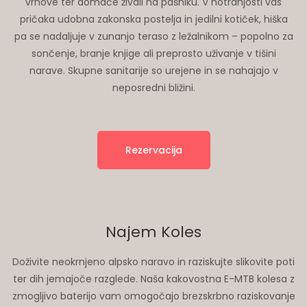
vrhove ter domače živali na pašniku. V notranjosti vas
pričaka udobna zakonska postelja in jedilni kotiček, hiška
pa se nadaljuje v zunanjo teraso z ležalnikom – popolno za
sončenje, branje knjige ali preprosto uživanje v tišini
narave. Skupne sanitarije so urejene in se nahajajo v
neposredni bližini.
Rezervacija
Najem Koles
Doživite neokrnjeno alpsko naravo in raziskujte slikovite poti
ter dih jemajoče razglede. Naša kakovostna E-MTB kolesa z
zmogljivo baterijo vam omogočajo brezskrbno raziskovanje